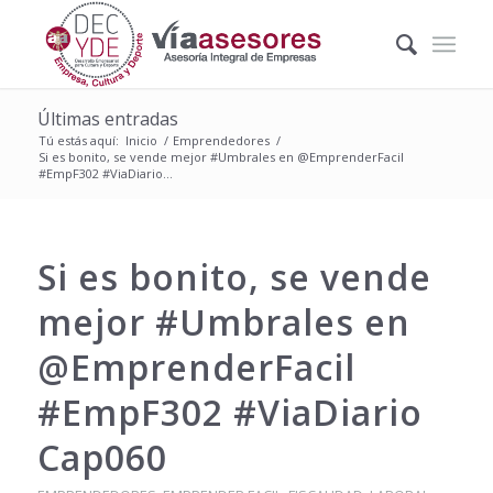
Últimas entradas
Tú estás aquí:
Inicio
/
Emprendedores
/
Si es bonito, se vende mejor #Umbrales en @EmprenderFacil
#EmpF302 #ViaDiario...
Si es bonito, se vende
mejor #Umbrales en
@EmprenderFacil
#EmpF302 #ViaDiario
Cap060