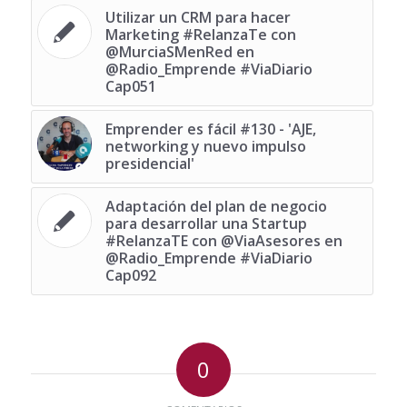
Utilizar un CRM para hacer
Marketing #RelanzaTe con
@MurciaSMenRed en
@Radio_Emprende #ViaDiario
Cap051
Emprender es fácil #130 - 'AJE,
networking y nuevo impulso
presidencial'
Adaptación del plan de negocio
para desarrollar una Startup
‪#‎RelanzaTE‬ con @ViaAsesores en
@Radio_Emprende #ViaDiario
Cap092
0