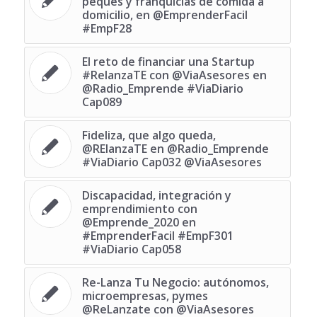
peques y franquicias de comida a
domicilio, en @EmprenderFacil
#EmpF28
El reto de financiar una Startup
‪#‎RelanzaTE‬ con @ViaAsesores en
@Radio_Emprende #ViaDiario
Cap089
Fideliza, que algo queda,
@RElanzaTE en @Radio_Emprende
#ViaDiario Cap032 @ViaAsesores
Discapacidad, integración y
emprendimiento con
@Emprende_2020 en
#EmprenderFacil #EmpF301
#ViaDiario Cap058
Re-Lanza Tu Negocio: autónomos,
microempresas, pymes
@ReLanzate con @ViaAsesores