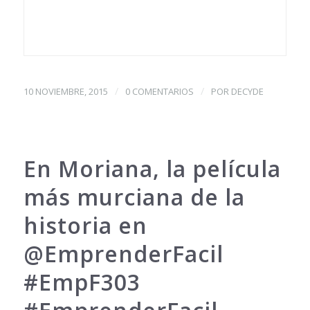
/
/
10 NOVIEMBRE, 2015
0 COMENTARIOS
POR
DECYDE
En Moriana, la película
más murciana de la
historia en
@EmprenderFacil
#EmpF303