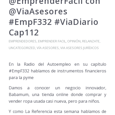
@EmprenderFacil con
@ViaAsesores
#EmpF332 #ViaDiario
Cap112
EMPRENDEDORES
,
EMPRENDER FACIL
,
OPINIÓN
,
RELANZATE
,
UNCATEGORIZED
,
VÍA ASESORES
,
VIA ASESORES JURÍDICOS
En la Radio del Autoempleo en su capítulo
#EmpF332 hablamos de instrumentos financieros
para la pyme
Damos a conocer un negocio innovador,
Babamum, una tienda online donde comprar y
vender ropa usada casi nueva, pero para niños.
Y como La Referencia esta semana hablamos de