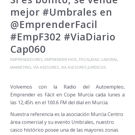
mejor #Umbrales en
@EmprenderFacil
#EmpF302 #ViaDiario
Cap060
EMPRENDEDORES
,
EMPRENDER FACIL
,
FISCALIDAD
,
LABORAL
,
MARKETING
,
VÍA ASESORES
,
VIA ASESORES JURÍDICOS
Volvemos con la Radio del Autoempleo,
Emprender es Fácil en Cope Murcia cada lunes a
las 12,45h. en el 100.6 FM del dial en Murcia.
Nuestra referencia es la asociación Murcia Centro
ár
ea comercial y su evento Umbrales, nuestro
casco histórico posee una de las mayores zonas