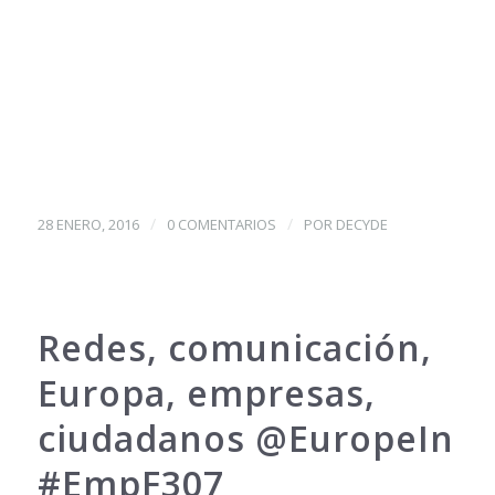
/
/
28 ENERO, 2016
0 COMENTARIOS
POR
DECYDE
Redes, comunicación,
Europa, empresas,
ciudadanos @EuropeIn
#EmpF307