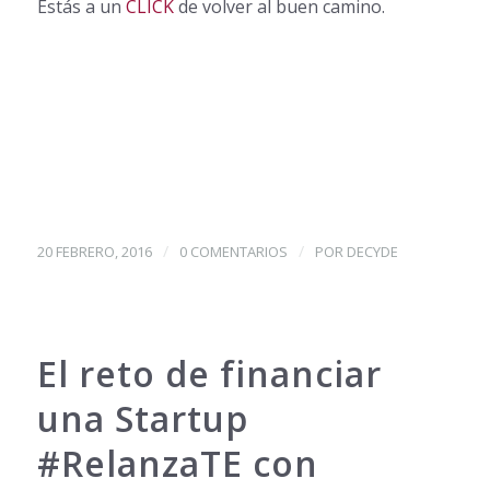
Estás a un
CLICK
de volver al buen camino.
/
/
20 FEBRERO, 2016
0 COMENTARIOS
POR
DECYDE
El reto de financiar
una Startup
‪#‎RelanzaTE‬ con