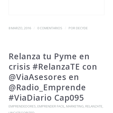
/
/
8 MARZO, 2016
0 COMENTARIOS
POR
DECYDE
Relanza tu Pyme en
crisis #‎RelanzaTE‬ con
@ViaAsesores en
@Radio_Emprende
#ViaDiario Cap095
EMPRENDEDORES
,
EMPRENDER FACIL
,
MARKETING
,
RELANZATE
,
UNCATEGORIZED