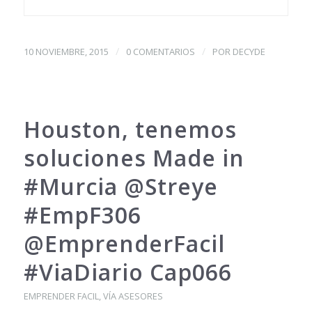
/
/
10 NOVIEMBRE, 2015
0 COMENTARIOS
POR
DECYDE
Houston, tenemos
soluciones Made in
#Murcia @Streye
#EmpF306
@EmprenderFacil
#ViaDiario Cap066
EMPRENDER FACIL
,
VÍA ASESORES