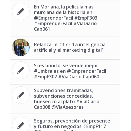
En Moriana, la película más
murciana de la historia en
@EmprenderFacil #EmpF303
#EmprenderFacil #ViaDiario
Cap061
RelánzaTe #17 - 'La inteligencia
artificial y el marketing digital'
Si es bonito, se vende mejor
#Umbrales en @EmprenderFacil
#EmpF302 #ViaDiario Cap060
Subvenciones tramitadas,
subvenciones concedidas,
huesecico al plato #ViaDiario
Cap008 @ViaAsesores
Seguros, prevención de presente
y futuro en negocios #EmpF117