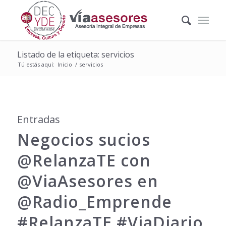
Listado de la etiqueta: servicios
Tú estás aquí:
Inicio
/
servicios
Entradas
Negocios sucios
@RelanzaTE con
@ViaAsesores en
@Radio_Emprende
#RelanzaTE #ViaDiario