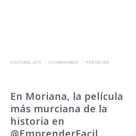
/
/
8 OCTUBRE, 2015
0 COMENTARIOS
POR
DECYDE
En Moriana, la película
más murciana de la
historia en
@EmprenderFacil