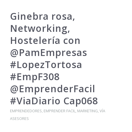
Ginebra rosa,
Networking,
Hostelería con
@PamEmpresas
#LopezTortosa
#EmpF308
@EmprenderFacil
#ViaDiario Cap068
EMPRENDEDORES
,
EMPRENDER FACIL
,
MARKETING
,
VÍA
ASESORES