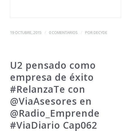
/
/
19 OCTUBRE, 2015
0 COMENTARIOS
POR
DECYDE
U2 pensado como
empresa de éxito
#RelanzaTe con
@ViaAsesores en
@Radio_Emprende
#ViaDiario Cap062