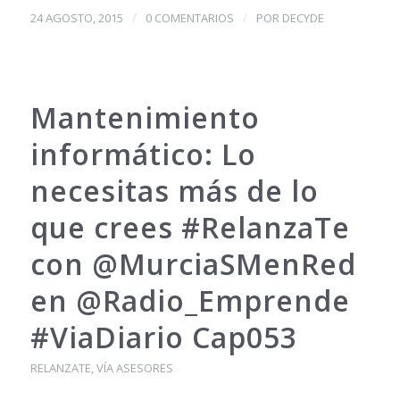
/
/
24 AGOSTO, 2015
0 COMENTARIOS
POR
DECYDE
Mantenimiento
informático: Lo
necesitas más de lo
que crees #RelanzaTe
con @MurciaSMenRed
en @Radio_Emprende
#ViaDiario Cap053
RELANZATE
,
VÍA ASESORES