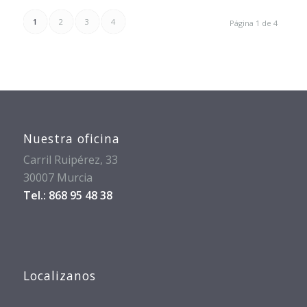
1
2
3
4
Página 1 de 4
Nuestra oficina
Carril Ruipérez, 33
30007 Murcia
Tel.: 868 95 48 38
Localizanos