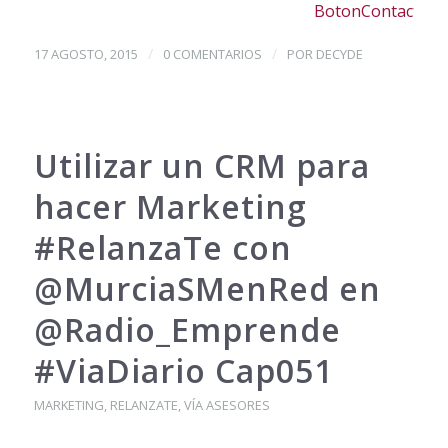
/
/
17 AGOSTO, 2015
0 COMENTARIOS
POR
DECYDE
Utilizar un CRM para
hacer Marketing
#RelanzaTe con
@MurciaSMenRed en
@Radio_Emprende
#ViaDiario Cap051
MARKETING
,
RELANZATE
,
VÍA ASESORES