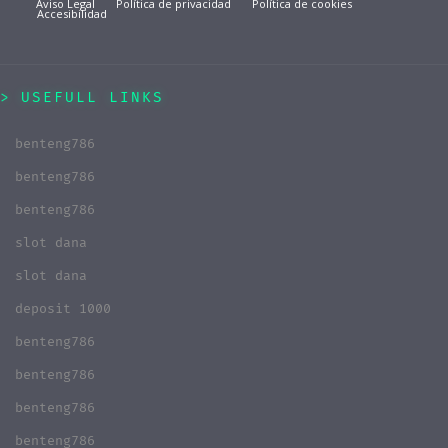
Aviso Legal
Política de privacidad
Política de cookies
Accesibilidad
USEFULL LINKS
benteng786
benteng786
benteng786
slot dana
slot dana
deposit 1000
benteng786
benteng786
benteng786
benteng786