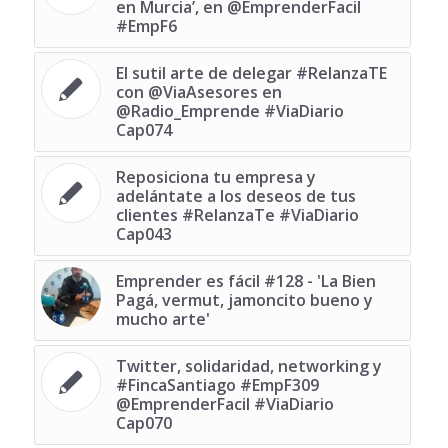
en Murcia’, en @EmprenderFacil
#EmpF6
El sutil arte de delegar #RelanzaTE
con @ViaAsesores en
@Radio_Emprende #ViaDiario
Cap074
Reposiciona tu empresa y
adelántate a los deseos de tus
clientes #RelanzaTe #ViaDiario
Cap043
Emprender es fácil #128 - 'La Bien
Pagá, vermut, jamoncito bueno y
mucho arte'
Twitter, solidaridad, networking y
#FincaSantiago #EmpF309
@EmprenderFacil #ViaDiario
Cap070