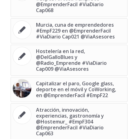
@EmprenderFacil #ViaDiario
Cap068
Murcia, cuna de emprendedores
#EmpF229 en @EmprenderFacil
#ViaDiario Cap021 @ViaAsesores
Hostelería en la red,
@DelGalloBlues y
@Radio_Emprende #ViaDiario
Cap009 @ViaAsesores
Capitalizar el paro, Google glass,
deporte en el móvil y CoWorking,
en @EmprenderFacil #EmpF22
Atracción, innovación,
experiencias, gastronomía y
@Hostemur_ #EmpF304
@EmprenderFacil #ViaDiario
Cap063