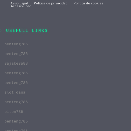
Aviso Legal
Política de privacidad
Política de cookies
Accesibilidad
USEFULL LINKS
benteng786
benteng786
rajakera88
benteng786
benteng786
slot dana
benteng786
piton786
benteng786
benteng786