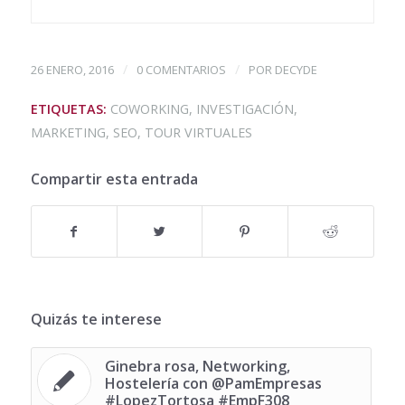
/
/
26 ENERO, 2016
0 COMENTARIOS
POR
DECYDE
ETIQUETAS:
COWORKING
,
INVESTIGACIÓN
,
MARKETING
,
SEO
,
TOUR VIRTUALES
Compartir esta entrada
Quizás te interese
Ginebra rosa, Networking,
Hostelería con @PamEmpresas
#LopezTortosa #EmpF308