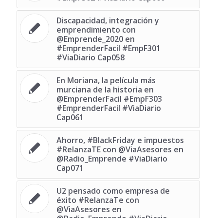
Discapacidad, integración y
emprendimiento con
@Emprende_2020 en
#EmprenderFacil #EmpF301
#ViaDiario Cap058
En Moriana, la película más
murciana de la historia en
@EmprenderFacil #EmpF303
#EmprenderFacil #ViaDiario
Cap061
Ahorro, #BlackFriday e impuestos
#RelanzaTE con @ViaAsesores en
@Radio_Emprende #ViaDiario
Cap071
U2 pensado como empresa de
éxito #RelanzaTe con
@ViaAsesores en