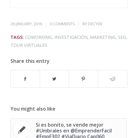
/
/
26 JANUARY, 2016
0 COMMENTS
BY
DECYDE
TAGS:
COWORKING
,
INVESTIGACIÓN
,
MARKETING
,
SEO
,
TOUR VIRTUALES
Share this entry
You might also like
Si es bonito, se vende mejor
#Umbrales en @EmprenderFacil
#EmpF302 #ViaDiario Cap060