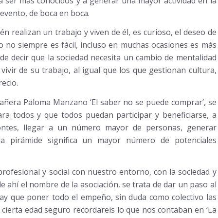
 a ser más conocidos y a generar una mayor actividad en la
 evento, de boca en boca.
n realizan un trabajo y viven de él, es curioso, el deseo de
no no siempre es fácil, incluso en muchas ocasiones es más
de decir que la sociedad necesita un cambio de mentalidad
vivir de su trabajo, al igual que los que gestionan cultura,
ecio.
pañera Paloma Manzano ‘El saber no se puede comprar’, se
ara todos y que todos puedan participar y beneficiarse, a
zontes, llegar a un número mayor de personas, generar
la pirámide significa un mayor número de potenciales
ofesional y social con nuestro entorno, con la sociedad y
e ahí el nombre de la asociación, se trata de dar un paso al
o hay que poner todo el empeño, sin duda como colectivo las
a cierta edad seguro recordareis lo que nos contaban en ‘La