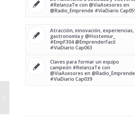
#RelanzaTe con @ViaAsesores en
@Radio_Emprende #ViaDiario Cap05
Atracción, innovación, experiencias,
gastronomía y @Hostemur_
#EmpF304 @EmprenderFacil
#ViaDiario Cap063
Claves para formar un equipo
campeón #RelanzaTe con
@ViaAsesores en @Radio_Emprende
#ViaDiario Cap039
Santiago Foulquie y la (casi) magia
del marketing online
@EmprenderFacil con...