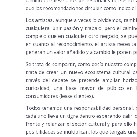
camino que lleve a los profesionales del sector
que las recomendaciones circulen como indica el
Los artistas, aunque a veces lo olvidemos, tambié
cualquiera, unir pasión y trabajo, pero el cami
complejo que en cualquier otro negocio, se pue
en cuanto al reconocimiento, el artista necesita 
generan un valor añadido y a cambio le ponen pr
Se trata de compartir, como decía nuestra com
trata de crear un nuevo ecosistema cultural p
través del debate se pretende ampliar hori
curiosidad, una base mayor de público en 
consumidores (lease clientes).
Todos tenemos una responsabilidad personal, pr
cada uno lleva un tigre dentro esperando salir, d
frente y relanzar el sector cultural y para ell
posibilidades se multiplican, los que tengais un