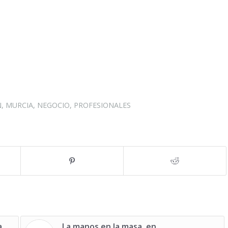
N
,
MURCIA
,
NEGOCIO
,
PROFESIONALES
a
La manos en la masa, en