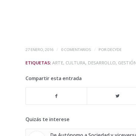
/
/
27 ENERO, 2016
0 COMENTARIOS
POR
DECYDE
ETIQUETAS:
ARTE
,
CULTURA
,
DESARROLLO
,
GESTIÓ
Compartir esta entrada
Quizás te interese
De Autónomo a Sociedad y vicevers