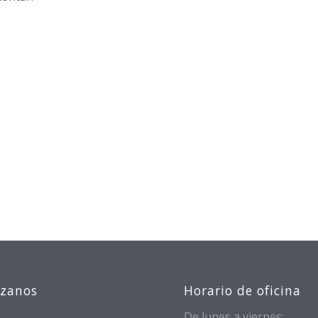
izanos
Horario de oficina
De lunes a viernes: