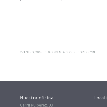
/
/
27 ENERO, 2016
0 COMENTARIOS
POR
DECYDE
Nuestra oficina
Local
Carril Ruipérez, 33