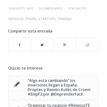
/
/
10 AGOSTO, 2015
0 COMENTARIOS
POR
DECYDE
NEGOCIO
,
PYMES
,
STARTUPS
,
TRABAJO
Compartir esta entrada
Quizás te interese
“Algo está cambiando” los
inversores llegan a España,
Droptec y Ramón Avilés de Croem
#EmpF2 por @EmprenderFacil
Organizar tu negocio #RelanzaTE