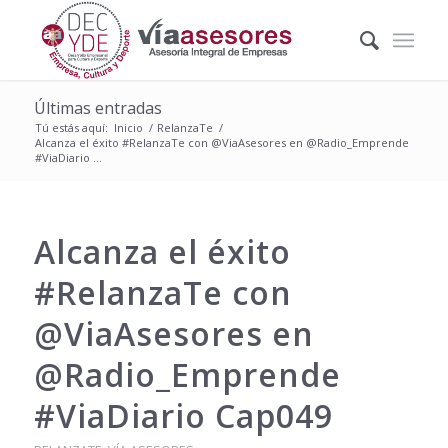
Últimas entradas
Tú estás aquí:
Inicio
/
RelanzaTe
/
Alcanza el éxito #RelanzaTe con @ViaAsesores en @Radio_Emprende
#ViaDiario ...
Alcanza el éxito
#RelanzaTe con
@ViaAsesores en
@Radio_Emprende
#ViaDiario Cap049