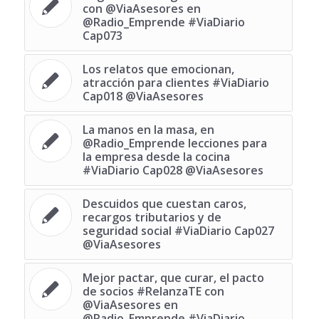
con @ViaAsesores en
@Radio_Emprende #ViaDiario
Cap073
Los relatos que emocionan,
atracción para clientes #ViaDiario
Cap018 @ViaAsesores
La manos en la masa, en
@Radio_Emprende lecciones para
la empresa desde la cocina
#ViaDiario Cap028 @ViaAsesores
Descuidos que cuestan caros,
recargos tributarios y de
seguridad social #ViaDiario Cap027
@ViaAsesores
Mejor pactar, que curar, el pacto
de socios ‪#‎RelanzaTE‬ con
@ViaAsesores en
@Radio_Emprende #ViaDiario