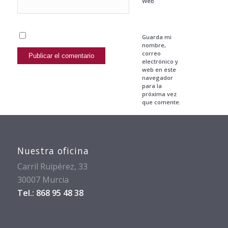
Web
Guarda mi
nombre,
correo
electrónico y
web en este
navegador
para la
próxima vez
que comente.
Nuestra oficina
Carril Ruipérez, 33
30007 Murcia
Tel.: 868 95 48 38