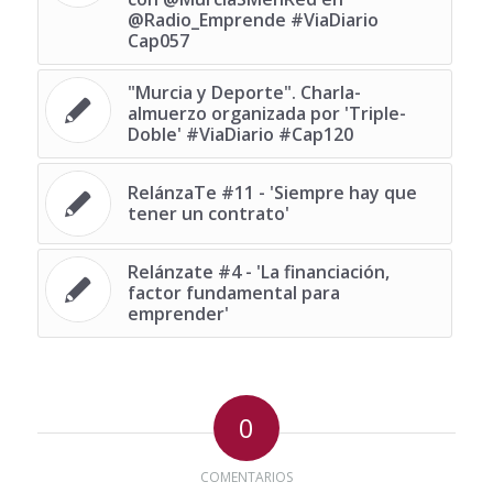
@Radio_Emprende #ViaDiario
Cap057
"Murcia y Deporte". Charla-
almuerzo organizada por 'Triple-
Doble' #ViaDiario #Cap120
RelánzaTe #11 - 'Siempre hay que
tener un contrato'
Relánzate #4 - 'La financiación,
factor fundamental para
emprender'
0
COMENTARIOS