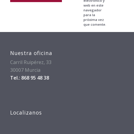
electrónico y
web en este
navegador
para la
próxima vez
que comente.
Nuestra oficina
Carril Ruipérez, 33
30007 Murcia
Tel.: 868 95 48 38
Localizanos