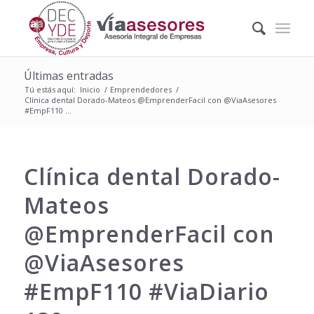
Últimas entradas
Tú estás aquí:
Inicio
/
Emprendedores
/
Clínica dental Dorado-Mateos @EmprenderFacil con @ViaAsesores
#EmpF110 ...
Clínica dental Dorado-
Mateos
@EmprenderFacil con
@ViaAsesores
#EmpF110 #ViaDiario