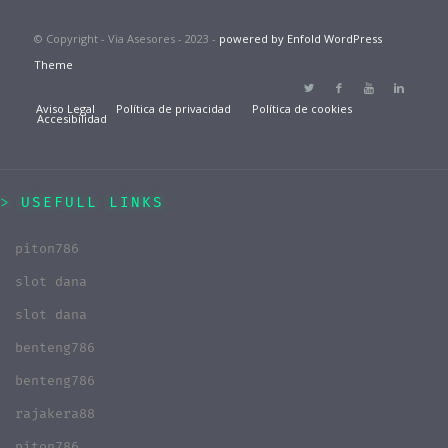
© Copyright - Via Asesores - 2023 -
powered by Enfold WordPress
Theme
Aviso Legal
Política de privacidad
Política de cookies
Accesibilidad
USEFULL LINKS
piton786
slot dana
slot dana
benteng786
benteng786
rajakera88
piton786