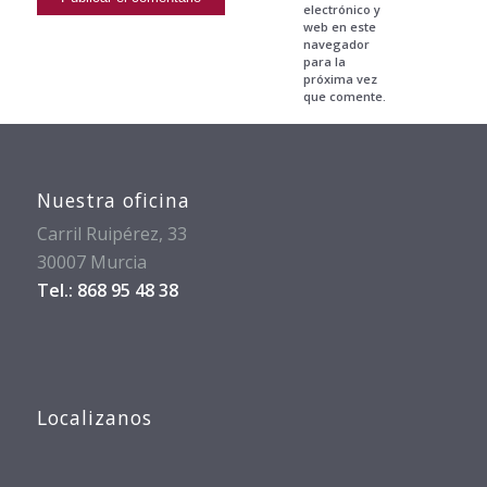
electrónico y
web en este
navegador
para la
próxima vez
que comente.
Nuestra oficina
Carril Ruipérez, 33
30007 Murcia
Tel.: 868 95 48 38
Localizanos