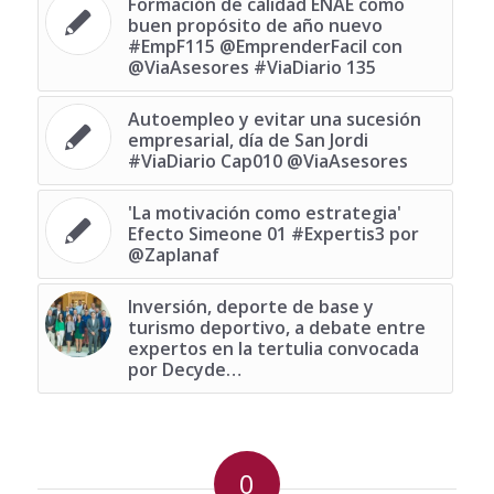
Formación de calidad ENAE como
buen propósito de año nuevo
#EmpF115 @EmprenderFacil con
@ViaAsesores #ViaDiario 135
Autoempleo y evitar una sucesión
empresarial, día de San Jordi
#ViaDiario Cap010 @ViaAsesores
'La motivación como estrategia'
Efecto Simeone 01 #Expertis3 por
@Zaplanaf
Inversión, deporte de base y
turismo deportivo, a debate entre
expertos en la tertulia convocada
por Decyde…
0