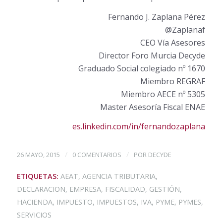
Fernando J. Zaplana Pérez
@Zaplanaf
CEO Vía Asesores
Director Foro Murcia Decyde
Graduado Social colegiado nº 1670
Miembro REGRAF
Miembro AECE nº 5305
Master Asesoría Fiscal ENAE
es.linkedin.com/in/fernandozaplana
/
/
26 MAYO, 2015
0 COMENTARIOS
POR
DECYDE
ETIQUETAS:
AEAT
,
AGENCIA TRIBUTARIA
,
DECLARACION
,
EMPRESA
,
FISCALIDAD
,
GESTIÓN
,
HACIENDA
,
IMPUESTO
,
IMPUESTOS
,
IVA
,
PYME
,
PYMES
,
SERVICIOS