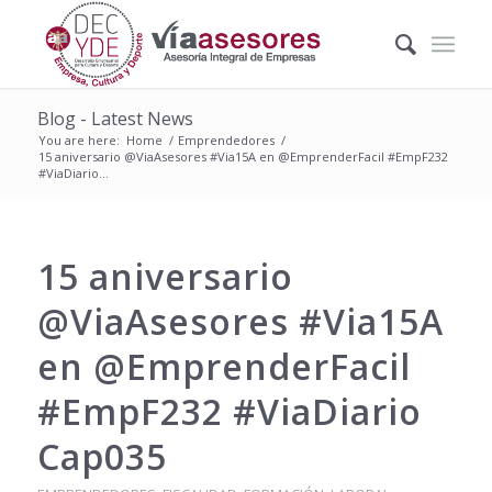
Blog - Latest News
You are here:
Home
/
Emprendedores
/
15 aniversario @ViaAsesores #Via15A en @EmprenderFacil #EmpF232
#ViaDiario...
15 aniversario
@ViaAsesores #Via15A
en @EmprenderFacil
#EmpF232 #ViaDiario
Cap035