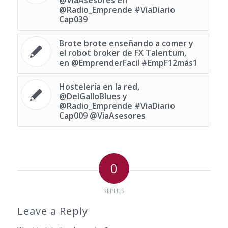
@Radio_Emprende #ViaDiario
Cap039
Brote brote enseñando a comer y
el robot broker de FX Talentum,
en @EmprenderFacil #EmpF12más1
Hostelería en la red,
@DelGalloBlues y
@Radio_Emprende #ViaDiario
Cap009 @ViaAsesores
0
REPLIES
Leave a Reply