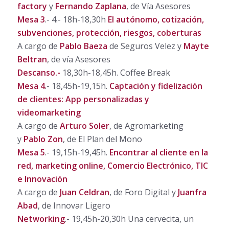
factory
y
Fernando Zaplana
, de Vía Asesores
Mesa 3
.- 4.- 18h-18,30h
El autónomo, cotización,
subvenciones, protección, riesgos, coberturas
A cargo de
Pablo Baeza
de Seguros Velez y
Mayte
Beltran
, de vía Asesores
Descanso.-
18,30h-18,45h. Coffee Break
Mesa 4
.- 18,45h-19,15h.
Captación y fidelización
de clientes: App personalizadas y
videomarketing
A cargo de
Arturo Soler
, de Agromarketing
y
Pablo Zon
, de El Plan del Mono
Mesa 5
.- 19,15h-19,45h.
Encontrar al cliente en la
red, marketing online, Comercio Electrónico, TIC
e Innovación
A cargo de
Juan Celdran
, de Foro Digital
y
Juanfra
Abad
, de Innovar Ligero
Networking
.- 19,45h-20,30h Una cervecita, un