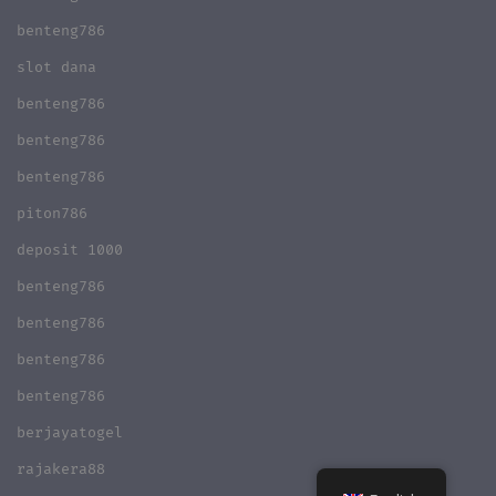
benteng786
slot dana
benteng786
benteng786
benteng786
piton786
deposit 1000
benteng786
benteng786
benteng786
benteng786
berjayatogel
rajakera88