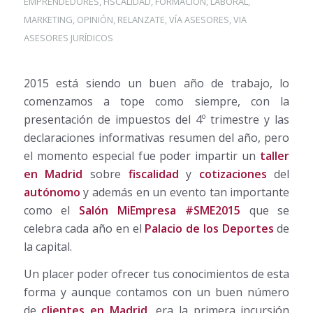
EMPRENDEDORES
,
FISCALIDAD
,
FORMACIÓN
,
LABORAL
,
MARKETING
,
OPINIÓN
,
RELANZATE
,
VÍA ASESORES
,
VIA
ASESORES JURÍDICOS
2015 está siendo un buen año de trabajo, lo
comenzamos a tope como siempre, con la
presentación de impuestos del 4º trimestre y las
declaraciones informativas resumen del año, pero
el momento especial fue poder impartir un
taller
en Madrid
sobre
fiscalidad
y
cotizaciones
del
autónomo
y además en un evento tan importante
como el
Salón MiEmpresa #SME2015
que se
celebra cada año en el
Palacio de los Deportes
de
la capital.
Un placer poder ofrecer tus conocimientos de esta
forma y aunque contamos con un buen número
de
clientes en Madrid
, era la primera incursión