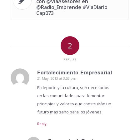
con @ViaAsesores en
@Radio_Emprende #ViaDiario
Cap073
2
REPLIES
Fortalecimiento Empresarial
21 May, 2013 at 3:53 pm
says:
El deporte y la cultura, son necesarios
en las comunidades para fomentar
principios y valores que construirán un
futuro más sano para los jóvenes.
Reply