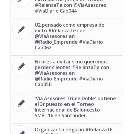
#RelanzaTe con @ViaAsesores
#ViaDiario Cap044
U2 pensado como empresa de
éxito #RelanzaTe con
@ViaAsesores en
@Radio_Emprende #ViaDiario
Cap062
Errores a evitar si no queremos
perder clientes #RelanzaTe con
@ViaAsesores en
@Radio_Emprende #ViaDiario
Cap050
'Vía Asesores Triple Doble' obtiene
el 3r puesto en el Torneo
Internacional de Baloncesto
SMBT16 en Santander…
Organizar tu negocio #RelanzaTE