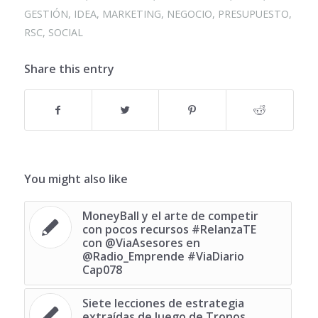
GESTIÓN
,
IDEA
,
MARKETING
,
NEGOCIO
,
PRESUPUESTO
,
RSC
,
SOCIAL
Share this entry
You might also like
MoneyBall y el arte de competir
con pocos recursos ‪#‎RelanzaTE‬
con @ViaAsesores en
@Radio_Emprende #ViaDiario
Cap078
Siete lecciones de estrategia
extraídas de Juego de Tronos