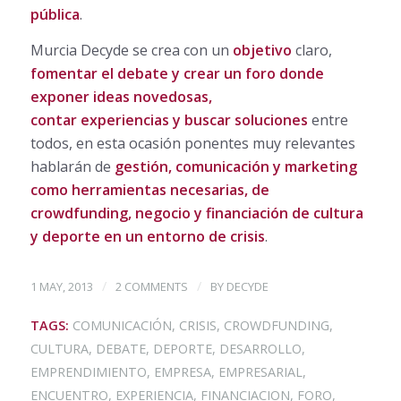
pública
.
Murcia Decyde se crea con un
objetivo
claro,
fomentar el debate y crear un foro donde
exponer ideas novedosas,
contar experiencias y buscar soluciones
entre
todos, en esta ocasión ponentes muy relevantes
hablarán de
gestión, comunicación y marketing
como herramientas necesarias, de
crowdfunding, negocio y financiación de cultura
y deporte en un entorno de crisis
.
/
/
1 MAY, 2013
2 COMMENTS
BY
DECYDE
TAGS:
COMUNICACIÓN
,
CRISIS
,
CROWDFUNDING
,
CULTURA
,
DEBATE
,
DEPORTE
,
DESARROLLO
,
EMPRENDIMIENTO
,
EMPRESA
,
EMPRESARIAL
,
ENCUENTRO
,
EXPERIENCIA
,
FINANCIACION
,
FORO
,