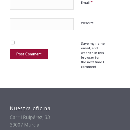
*
Email
Website
Save my name,
email, and
website in this
browser for
the next time I
comment.
Nuestra oficina
Carril Ruipérez, 33
30007 Murcia