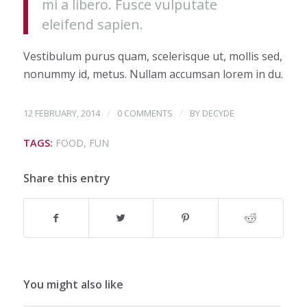
mi a libero. Fusce vulputate
eleifend sapien.
Vestibulum purus quam, scelerisque ut, mollis sed,
nonummy id, metus. Nullam accumsan lorem in du.
/
/
12 FEBRUARY, 2014
0 COMMENTS
BY
DECYDE
TAGS:
FOOD
,
FUN
Share this entry
You might also like