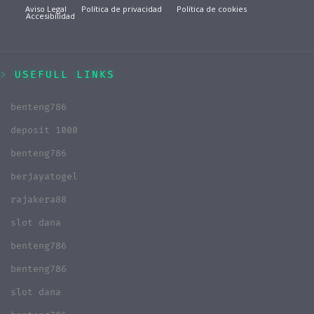
Aviso Legal
Política de privacidad
Política de cookies
Accesibilidad
USEFULL LINKS
benteng786
deposit 1000
benteng786
berjayatogel
rajakera88
slot dana
benteng786
benteng786
slot dana