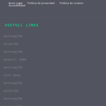
Aviso Legal
Política de privacidad
Política de cookies
Accesibilidad
USEFULL LINKS
benteng786
piton786
benteng786
deposit 1000
benteng786
slot dana
benteng786
piton786
benteng786