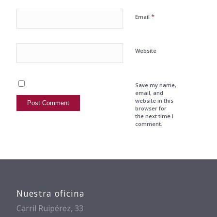
*
Email
Website
Save my name,
email, and
website in this
browser for
the next time I
comment.
Nuestra oficina
Carril Ruipérez, 33