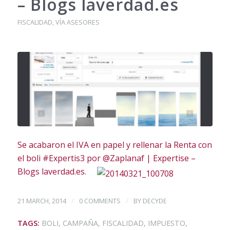
– Blogs laverdad.es
FISCALIDAD
,
VÍA ASESORES
Se acabaron el IVA en papel y rellenar la Renta con
el boli #Expertis3 por @Zaplanaf | Expertise –
Blogs laverdad.es
.
/
/
21 MARCH, 2014
0 COMMENTS
BY
DECYDE
TAGS:
BOLI
,
CAMPAÑA
,
FISCALIDAD
,
IMPUESTO
,