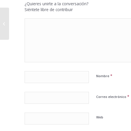
¿Quieres unirte a la conversación?
Siéntete libre de contribuir
Tributos encarece el IVA de
permutas inmobiliarias en plena
caída de preci...
*
Nombre
*
Correo electrónico
Web