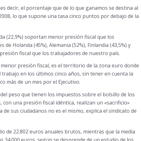
-es decir, el porcentaje que de lo que ganamos se destina al
 2008, lo que supone una tasa cinco puntos por debajo de la
nda (22,9%) soportan menor presión fiscal que los
s de Holanda (45%), Alemania (52%), Finlandia (43,5%) y
resión fiscal que los trabajadores de nuestro país.
menor presión fiscal, es el territorio de la zona euro donde
l trabajo en los últimos cinco años, sin tener en cuenta la
o más de un mes por el Ejecutivo.
 del peso que tienen los impuestos sobre el bolsillo de los
on una presión fiscal idéntica, realizan un «sacrificio»
 de sus ciudadanos no es el mismo, explica el sindicato de
io de 22.802 euros anuales brutos, mientras que la media
os 34.000 euros, según se desprende de un estudio de los