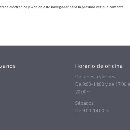
rreo electrónico y web en este navegador para la próxima vez que comente.
izanos
Horario de oficina
De lunes a viernes:
De 9:00-14:00 y de 17:00 
20:00hr
Sábados:
De 9:00-14:00 hr