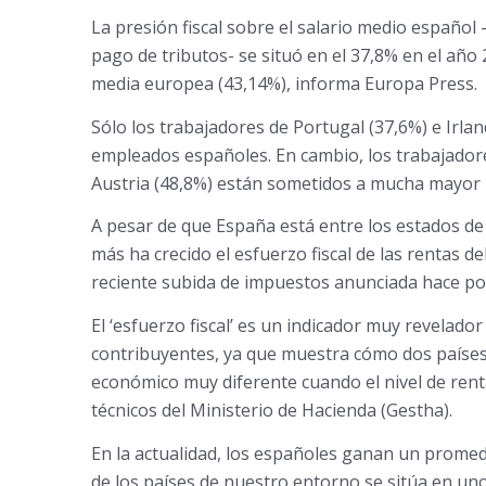
La presión fiscal sobre el salario medio español 
pago de tributos- se situó en el 37,8% en el año
media europea (43,14%), informa Europa Press.
Sólo los trabajadores de Portugal (37,6%) e Irla
empleados españoles. En cambio, los trabajadore
Austria (48,8%) están sometidos a mucha mayor p
A pesar de que España está entre los estados de 
más ha crecido el esfuerzo fiscal de las rentas de
reciente subida de impuestos anunciada hace poc
El ‘esfuerzo fiscal’ es un indicador muy revelador
contribuyentes, ya que muestra cómo dos países, c
económico muy diferente cuando el nivel de renta
técnicos del Ministerio de Hacienda (Gestha).
En la actualidad, los españoles ganan un promed
de los países de nuestro entorno se sitúa en un