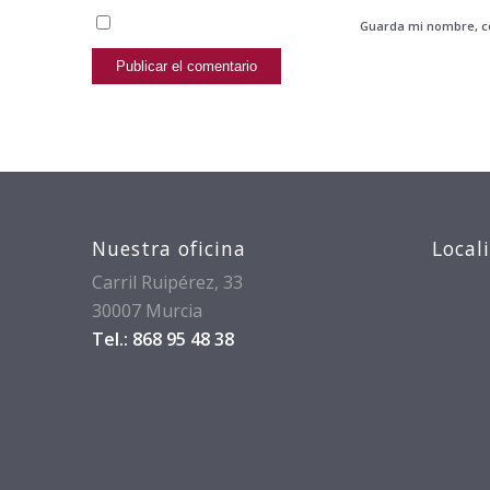
Guarda mi nombre, co
Nuestra oficina
Local
Carril Ruipérez, 33
30007 Murcia
Tel.: 868 95 48 38