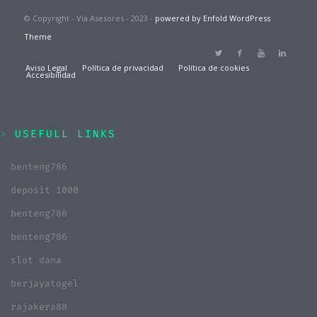
© Copyright - Via Asesores - 2023 -
powered by Enfold WordPress
Theme
Aviso Legal
Política de privacidad
Política de cookies
Accesibilidad
USEFULL LINKS
benteng786
deposit 1000
benteng786
benteng786
slot dana
berjayatogel
rajakera88