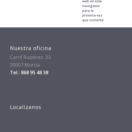
web en este
navegador
para la
próxima vez
que comente.
Nuestra oficina
Carril Ruipérez, 33
30007 Murcia
Tel.: 868 95 48 38
Localizanos