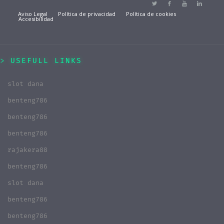
Aviso Legal
Política de privacidad
Política de cookies
Accesibilidad
USEFULL LINKS
slot dana
benteng786
benteng786
benteng786
rajakera88
benteng786
slot dana
benteng786
benteng786