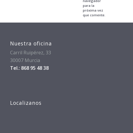
navegador
para la
próxima vez
que comente.
Nuestra oficina
Carril Ruipérez, 33
30007 Murcia
Tel.: 868 95 48 38
Localizanos