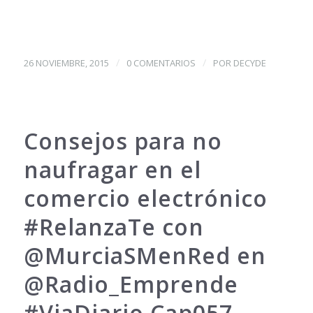
/
/
26 NOVIEMBRE, 2015
0 COMENTARIOS
POR
DECYDE
Consejos para no
naufragar en el
comercio electrónico
#RelanzaTe con
@MurciaSMenRed en
@Radio_Emprende
#ViaDiario Cap057