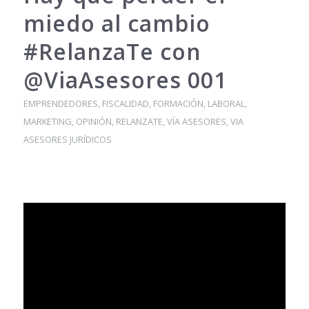
miedo al cambio
#RelanzaTe con
@ViaAsesores 001
EMPRENDEDORES
,
FISCALIDAD
,
FORMACIÓN
,
LABORAL
,
MARKETING
,
OPINIÓN
,
RELANZATE
,
VÍA ASESORES
,
VIA
ASESORES JURÍDICOS