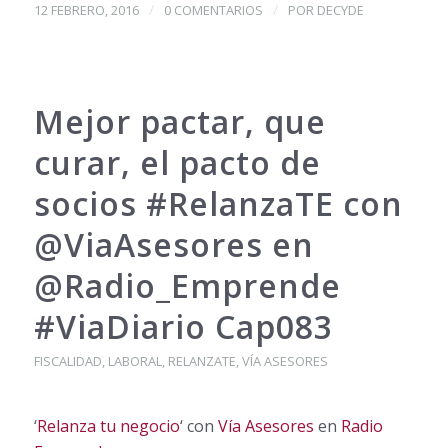
/
/
12 FEBRERO, 2016
0 COMENTARIOS
POR
DECYDE
Mejor pactar, que
curar, el pacto de
socios ‪#‎RelanzaTE‬ con
@ViaAsesores en
@Radio_Emprende
#ViaDiario Cap083
FISCALIDAD
,
LABORAL
,
RELANZATE
,
VÍA ASESORES
‘
Relanza tu negocio
‘ con
Vía Asesores
en
Radio