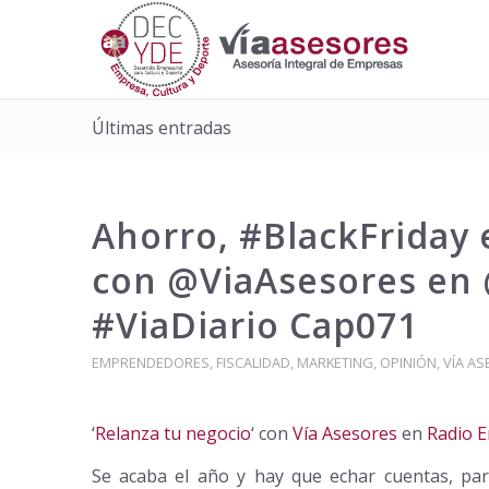
Últimas entradas
Ahorro, #BlackFriday
con @ViaAsesores en
#ViaDiario Cap071
EMPRENDEDORES
,
FISCALIDAD
,
MARKETING
,
OPINIÓN
,
VÍA A
‘
Relanza tu negocio
‘ con
Vía Asesores
en
Radio 
Se acaba el año y hay que echar cuentas, para