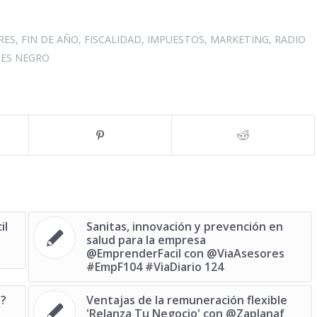
RES
,
FIN DE AÑO
,
FISCALIDAD
,
IMPUESTOS
,
MARKETING
,
RADIO
NES NEGRO
il
Sanitas, innovación y prevención en
salud para la empresa
@EmprenderFacil con @ViaAsesores
#EmpF104 #ViaDiario 124
a?
Ventajas de la remuneración flexible
'Relanza Tu Negocio' con @Zaplanaf