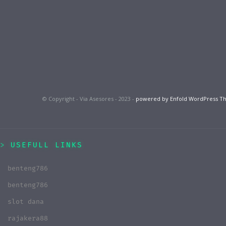
© Copyright - Via Asesores - 2023 -
powered by Enfold WordPress 
USEFULL LINKS
benteng786
benteng786
slot dana
rajakera88