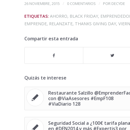
/
/
26 NOVIEMBRE, 2015
0 COMENTARIOS
POR
DECYDE
ETIQUETAS:
AHORRO
,
BLACK FRIDAY
,
EMPRENDEDO
EMPRENDE
,
RELANZATE
,
THANKS GIVING DAY
,
VIER
Compartir esta entrada
Quizás te interese
Restaurante Salzillo @EmprenderFac
con @ViaAsesores #EmpF108
#ViaDiario 128
Seguridad Social a ¿100€ tarifa plan
en #DEN2014 y más #Expertis3 por