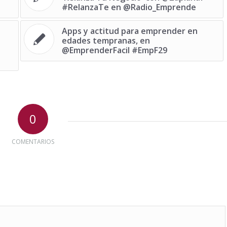
#RelanzaTe en @Radio_Emprende
Apps y actitud para emprender en
edades tempranas, en
@EmprenderFacil #EmpF29
0
COMENTARIOS