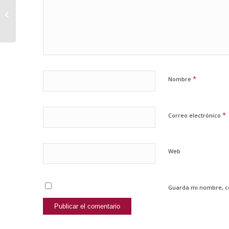
Twitter, solidaridad, networking y
#FincaSantiago #EmpF309
@EmprenderFacil #ViaDiario...
*
Nombre
*
Correo electrónico
Web
Guarda mi nombre, co