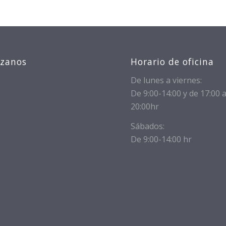
izanos
Horario de oficina
De lunes a viernes:
De 9:00-14:00 y de 17:00 
20:00hr
Sábados:
De 9:00-14:00 hr