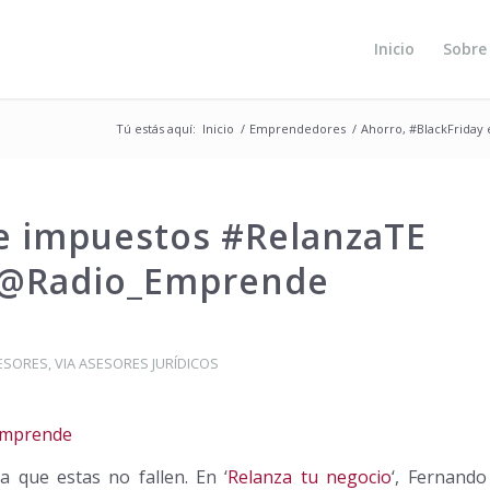
Inicio
Sobre
Tú estás aquí:
Inicio
/
Emprendedores
/
Ahorro, #BlackFriday
 e impuestos #RelanzaTE
 @Radio_Emprende
SESORES
,
VIA ASESORES JURÍDICOS
Emprende
 que estas no fallen. En ‘
Relanza tu negocio
‘, Fernando