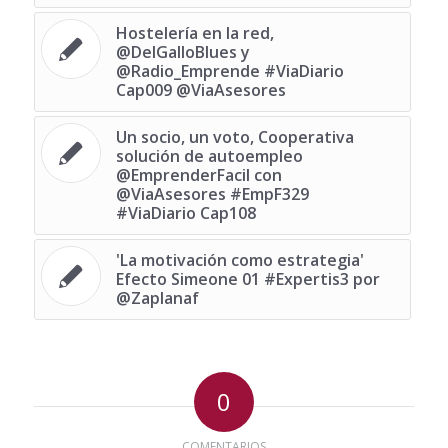
Hostelería en la red,
@DelGalloBlues y
@Radio_Emprende #ViaDiario
Cap009 @ViaAsesores
Un socio, un voto, Cooperativa
solución de autoempleo
@EmprenderFacil con
@ViaAsesores #EmpF329
#ViaDiario Cap108
'La motivación como estrategia'
Efecto Simeone 01 #Expertis3 por
@Zaplanaf
0
COMENTARIOS