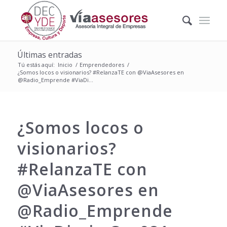
Últimas entradas
Tú estás aquí:
Inicio
/
Emprendedores
/
¿Somos locos o visionarios? ‪#‎RelanzaTE‬ con @ViaAsesores en
@Radio_Emprende #ViaDi...
¿Somos locos o
visionarios?
‪#‎RelanzaTE‬ con
@ViaAsesores en
@Radio_Emprende