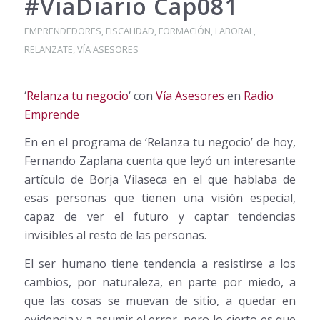
#ViaDiario Cap081
EMPRENDEDORES
,
FISCALIDAD
,
FORMACIÓN
,
LABORAL
,
RELANZATE
,
VÍA ASESORES
‘
Relanza tu negocio
‘ con
Vía Asesores
en
Radio
Emprende
En en el programa de ‘Relanza tu negocio’ de hoy,
Fernando Zaplana cuenta que leyó un interesante
artículo de Borja Vilaseca en el que hablaba de
esas personas que tienen una visión especial,
capaz de ver el futuro y captar tendencias
invisibles al resto de las personas.
El ser humano tiene tendencia a resistirse a los
cambios, por naturaleza, en parte por miedo, a
que las cosas se muevan de sitio, a quedar en
evidencia y a asumir el error, pero lo cierto es que