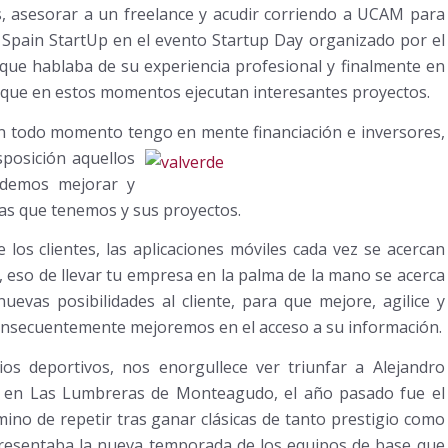
s, asesorar a un freelance y acudir corriendo a UCAM para
 Spain StartUp en el evento Startup Day organizado por el
que hablaba de su experiencia profesional y finalmente en
ue en estos momentos ejecutan interesantes proyectos.
 todo momento tengo en mente financiación e inversores,
sposición aquellos
odemos mejorar y
as que tenemos y sus proyectos.
 los clientes, las aplicaciones móviles cada vez se acercan
, eso de llevar tu empresa en la palma de la mano se acerca
evas posibilidades al cliente, para que mejore, agilice y
onsecuentemente mejoremos en el acceso a su información.
ios deportivos, nos enorgullece ver triunfar a Alejandro
o en Las Lumbreras de Monteagudo, el año pasado fue el
ino de repetir tras ganar clásicas de tanto prestigio como
 presentaba la nueva temporada de los equipos de base que