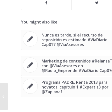
You might also like
Nunca es tarde, si el recurso de
reposición es estimado #ViaDiario
Cap017 @ViaAsesores
Marketing de contenidos ‪#‎RelanzaT
con @ViaAsesores en
@Radio_Emprende ‪#‎ViaDiario‬ Cap07
Programa PADRE. Renta 2013 para
novatos, capítulo 1 #Expertis3 por
Pago único concedido, TRADEs y
@Zaplanaf
nuevos proyectos, viernes
resolutivo #ViaDiario...