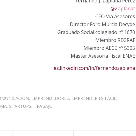
Fernando J. Zaplana Pérez
@Zaplanaf
CEO Vía Asesores
Director Foro Murcia Decyde
Graduado Social colegiado nº 1670
Miembro REGRAF
Miembro AECE nº 5305
Master Asesoría Fiscal ENAE
es.linkedin.com/in/fernandozaplana
OMUNICACIÓN
,
EMPRENDEDORES
,
EMPRENDER ES FÁCIL
,
AMA
,
STARTUPS
,
TRABAJO