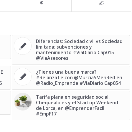
Diferencias: Sociedad civil vs Sociedad
limitada; subvenciones y
mantenimiento #ViaDiario Cap015
@ViaAsesores
E‬
¿Tienes una buena marca?
#RelanzaTe con @MurciaSMenRed en
6
@Radio_Emprende #ViaDiario Cap054
Tarifa plana en seguridad social,
Chequealo.es y el Startup Weekend
de Lorca, en @EmprenderFacil
#EmpF17