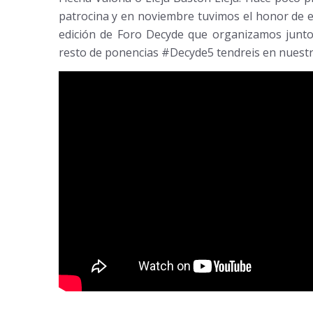
patrocina y en noviembre tuvimos el honor de e
edición de Foro Decyde que organizamos junto 
resto de ponencias #Decyde5 tendreis en nuest