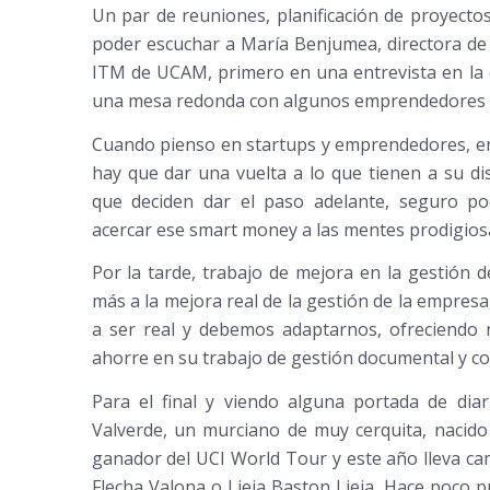
Un par de reuniones, planificación de proyecto
poder escuchar a María Benjumea, directora de
ITM de UCAM, primero en una entrevista en la 
una mesa redonda con algunos emprendedores q
Cuando pienso en startups y emprendedores, en
hay que
dar una vuelta a lo que tienen a su di
que deciden dar el paso adelante, seguro p
acercar ese smart money a las mentes prodigios
Por la tarde, trabajo de mejora en la gestión de
más a la mejora real de la gestión de la empresa
a ser real y debemos adaptarnos, ofreciendo nu
ahorre en su trabajo de gestión documental y c
Para el final y viendo alguna portada de diar
Valverde, un murciano de muy cerquita, nacid
ganador del UCI World Tour y este año lleva cam
Flecha Valona o Lieja Baston Lieja. Hace poco